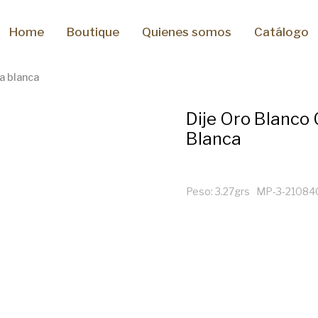
Home
Boutique
Quienes somos
Catálogo
la blanca
Dije Oro Blanco 
Blanca
Peso: 3.27grs MP-3-2108