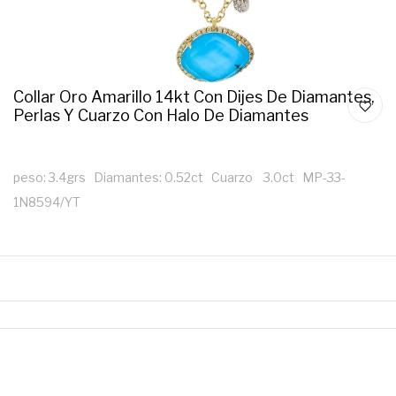
Collar Oro Amarillo 14kt Con Dijes De Diamantes,
Perlas Y Cuarzo Con Halo De Diamantes
peso: 3.4grs Diamantes: 0.52ct Cuarzo 3.0ct MP-33-
1N8594/YT