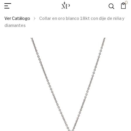
0
AGREGAR AL
Collar En Oro Blanco 18kt Con Dije De Niña Y Diamantes
CARRITO
Ver Catálogo
Collar en oro blanco 18kt con dije de niña y
diamantes