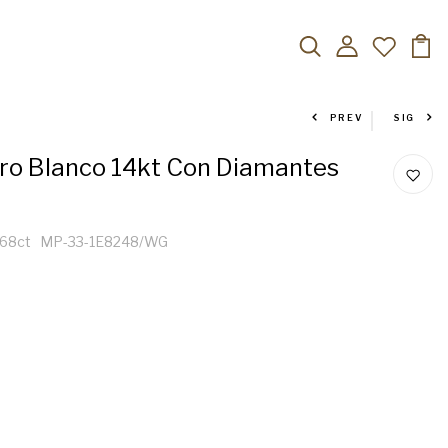
PREV
SIG
ro Blanco 14kt Con Diamantes
0.68ct MP-33-1E8248/WG