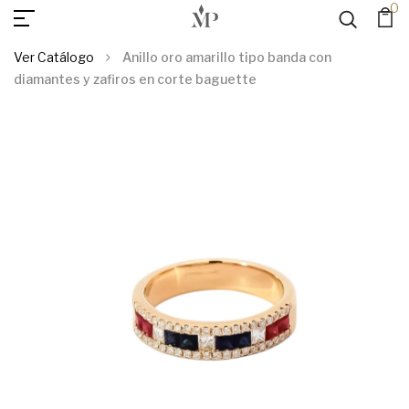
0
AGREGAR AL
Anillo Oro Amarillo Tipo Banda Con Diamantes Y Zafiros En
Corte Baguette
CARRITO
Ver Catálogo
Anillo oro amarillo tipo banda con
diamantes y zafiros en corte baguette