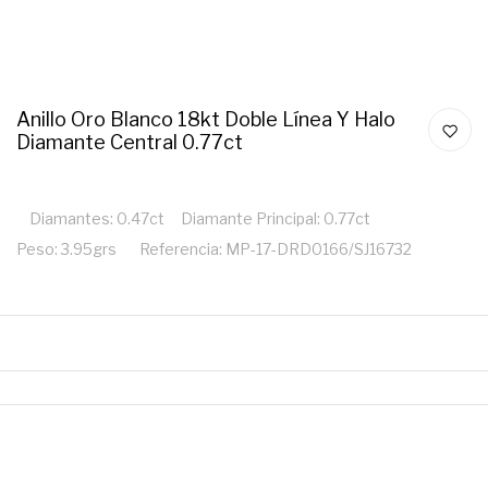
Anillo Oro Blanco 18kt Doble Línea Y Halo
Diamante Central 0.77ct
Diamantes: 0.47ct Diamante Principal: 0.77ct
Peso: 3.95grs Referencia: MP-17-DRD0166/SJ16732