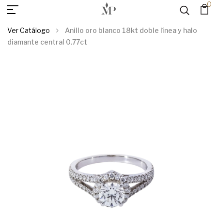
0
AGREGAR AL
Anillo Oro Blanco 18kt Doble Línea Y Halo Diamante
Central 0.77ct
CARRITO
Ver Catálogo
Anillo oro blanco 18kt doble línea y halo
diamante central 0.77ct