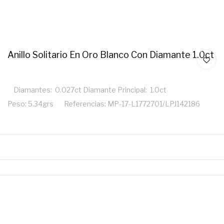
Anillo Solitario En Oro Blanco Con Diamante 1.0ct
Diamantes: 0.027ct Diamante Principal: 1.0ct
Peso: 5.34grs Referencias: MP-17-L1772701/LPJ142186