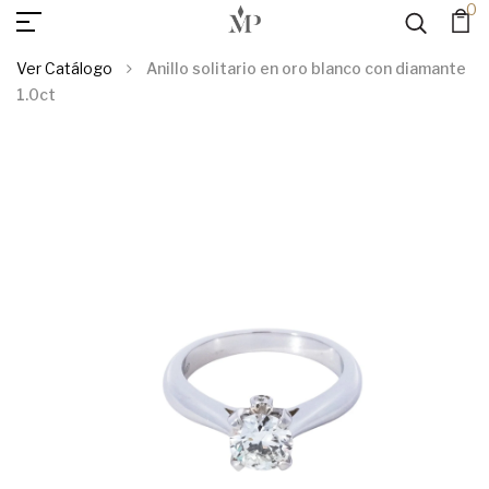
0
AGREGAR AL
Anillo Solitario En Oro Blanco Con Diamante 1.0ct
CARRITO
Ver Catálogo
Anillo solitario en oro blanco con diamante
1.0ct