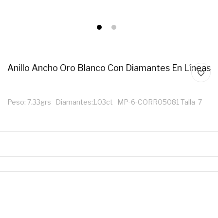
1
2
Anillo Ancho Oro Blanco Con Diamantes En Líneas
Peso: 7.33grs Diamantes:1.03ct MP-6-CORR05081 Talla 7